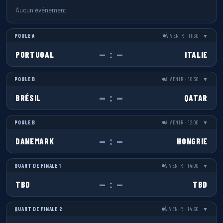
Aucun événement.
POULE A
À VENIR · 11:30
▼
— : —
PORTUGAL
ITALIE
POULE B
À VENIR · 10:30
▼
— : —
BRÉSIL
QATAR
POULE B
À VENIR · 12:00
▼
— : —
DANEMARK
HONGRIE
QUART DE FINALE 1
À VENIR · 14:00
▼
— : —
TBD
TBD
QUART DE FINALE 2
À VENIR · 14:30
▼