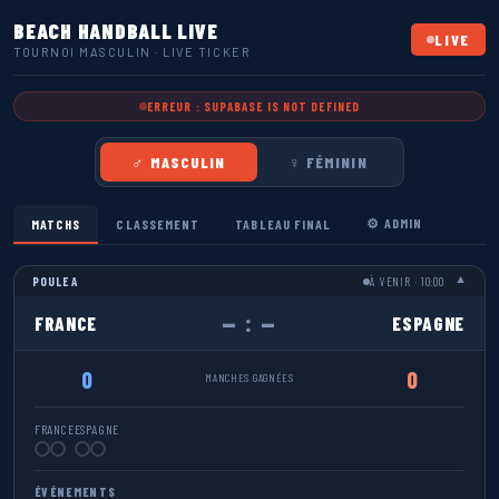
BEACH HANDBALL LIVE
LIVE
TOURNOI MASCULIN · LIVE TICKER
ERREUR : SUPABASE IS NOT DEFINED
♂ MASCULIN
♀ FÉMININ
⚙ ADMIN
MATCHS
CLASSEMENT
TABLEAU FINAL
POULE A
À VENIR · 10:00
▼
— : —
FRANCE
ESPAGNE
0
0
MANCHES GAGNÉES
FRANCE
ESPAGNE
ÉVÉNEMENTS